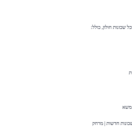
ת
 משא
כונות חדשות | מרחק