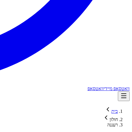
וואטסאפ מיידי
וואטסאפ
בית
חולון
רעננה