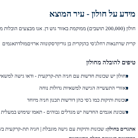
מידע על חולון - עיר המוצא
חולון (200,000 תושבים) ממוקמת באזור גוש דן. אנו מבצעים הובלות מכל שכונות חולון, כולל:
קרית שרתנאות רחלג'סי כהןקרית בן גוריוןרסקונווה ארזיםמולדתאגמים
טיפים להובלה מחולון
בחולון יש שכונות חדשות עם חניה תת-קרקעית - ודאו גישה למשאי
באזורי התעשייה הגישה למשאיות גדולות נוחה
שכונות ותיקות כמו ג'סי כהן דורשות תכנון חניה מיוחד
בשכונת אגמים החדשה יש מגדלים גבוהים - תאמו שימוש במעלית
אתגרים בחולון:
שכונות ותיקות עם גישה מוגבלת | חניה תת-קרקעית בש