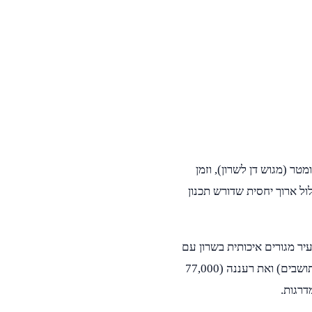
ה מחולון לרעננה? המרחק בין שתי הערים הוא כ-28 קילומטר (מגוש דן לשרון), וזמן
 איילון (20), כביש 44, סוקולוב. מסלול ארוך יחסית שדורש תכנון
עיר מגורים איכותית בשרון עם
אוכלוסייה צעירה ודינמית. הצוות שלנו מכיר היטב את חולון (200,000 תושבים) ואת רעננה (77,000
דרגות.