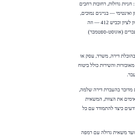
חניות גדולות, רחובות רחבים
ואינטימי — בניינים נמוכים,
חניה ברחוב, וקרבה רגלית לכל. נס ציונה גם קרובה מאוד לרחובות, ראשון לציון וכביש 412 — וזה
עברים (אוגוסט-ספטמבר)
בהובלת דירה, משרד, עסק או
מאובזרות והשירות כולל ביטוח
בר.
ם מדובר בהעברת דירה שלמה,
אימים את הצוות, המשאית
יודעים כיצד להתמודד עם כל
ועד משאית גדולה עם רמפה