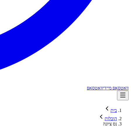
וואטסאפ מיידי
וואטסאפ
בית
הובלות
נס ציונה