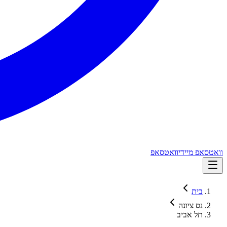
וואטסאפ מיידי
וואטסאפ
בית
נס ציונה
תל אביב