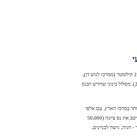
י
מתכננים הובלה מנס ציונה לתל אביב? המרחק בין שתי הערים הוא כ-23 קילומטר (ממרכז לגוש דן),
וזמן הנסיעה המשוער הוא 41 דקות דרך כביש 412, כביש 42, איילון (20). מסלול בינוני שדורש תכנון
ותר במרכז הארץ, עם אלפי
דירות ומשרדים הזקוקים לשירותי הובלה מקצועיים. הצוות שלנו מכיר היטב את נס ציונה (50,000
ם כל אתגר - חניה, גישה לבניינים,