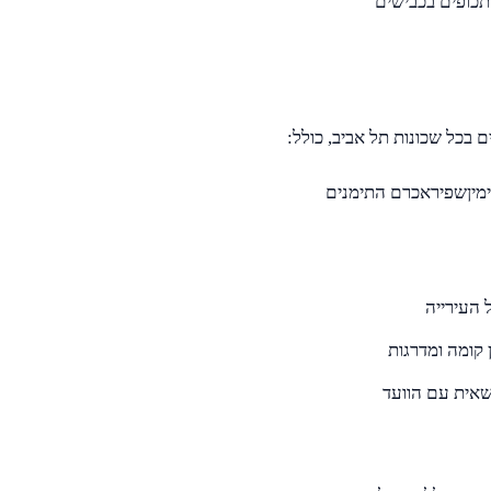
 תכופים בכבישים
ימיןשפיראכרם התימנים
 העירייה
ן קומה ומדרגות
שאית עם הוועד