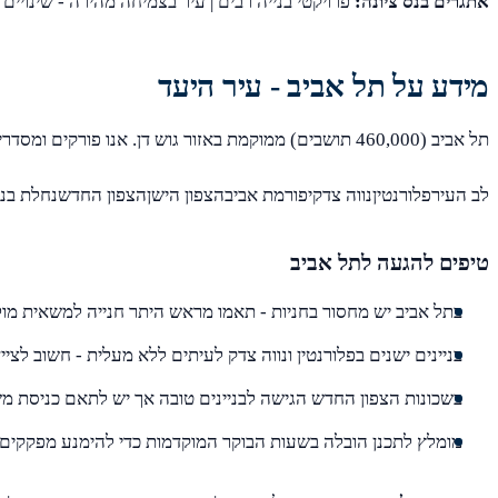
אתגרים בנס ציונה:
פרויקטי בנייה רבים | עיר בצמיחה מהירה - שינויים
מידע על תל אביב - עיר היעד
תל אביב (460,000 תושבים) ממוקמת באזור גוש דן. אנו פורקים ומסדרים בכל שכונות תל אביב, כולל:
לב העירפלורנטיןנווה צדקיפורמת אביבהצפון הישןהצפון החדשנחלת בנ
טיפים להגעה לתל אביב
בתל אביב יש מחסור בחניות - תאמו מראש היתר חנייה למשאית מול
בניינים ישנים בפלורנטין ונווה צדק לעיתים ללא מעלית - חשוב לציי
בשכונות הצפון החדש הגישה לבניינים טובה אך יש לתאם כניסת מ
מומלץ לתכנן הובלה בשעות הבוקר המוקדמות כדי להימנע מפקקים