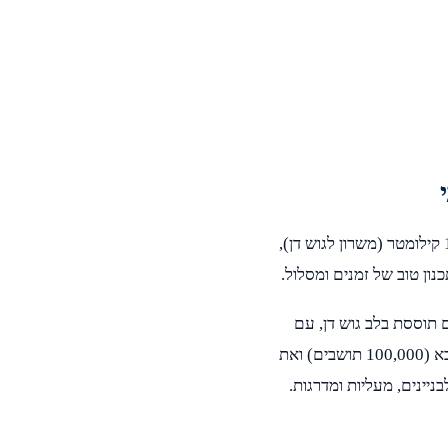
מתכננים הובלה מכפר סבא לרמת גן? המרחק בין שתי הערים הוא כ-19 קילומטר (משרון לגוש דן),
ם תוססת בלב גוש דן, עם
ביקוש גבוה להובלות דירה ומשרדים. הצוות שלנו מכיר היטב את כפר סבא (100,000 תושבים) ואת