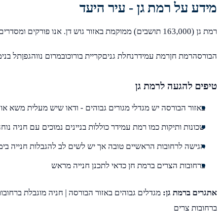
מידע על רמת גן - עיר היעד
רמת גן (163,000 תושבים) ממוקמת באזור גוש דן. אנו פורקים ומסדרים בכל שכונות רמת גן, כולל:
הבורסהרמת חןרמת עמידרנחלת גניםקריית בורוכובמרום נווהגפןתל בנימי
טיפים להגעה לרמת גן
באזור הבורסה יש מגדלי מגורים גבוהים - ודאו שיש מעלית משא או 
שכונות ותיקות כמו רמת עמידר כוללות בניינים נמוכים עם חניה נוח
הגישה לרחובות הראשיים טובה אך יש לשים לב להגבלות חנייה בימ
ברחובות הצרים ברמת חן כדאי לתכנן חנייה מראש
אתגרים ברמת גן:
מגדלים גבוהים באזור הבורסה | חניה מוגבלת ברחובות
ברחובות צרים