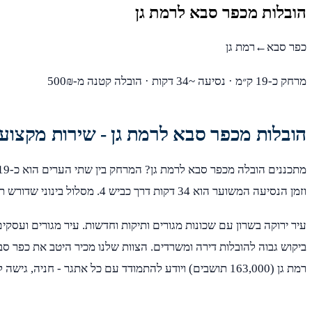
הובלות מכפר סבא לרמת גן
כפר סבא←רמת גן
מרחק כ-19 ק״מ · נסיעה ~34 דקות · הובלה קטנה מ-500₪
הובלות מכפר סבא לרמת גן - שירות מקצועי
וזמן הנסיעה המשוער הוא 34 דקות דרך כביש 4. מסלול בינוני שדורש תכנון טוב של זמנים ומסלול.
עיר ירוקה בשרון עם שכונות מגורים ותיקות וחדשות. עיר מגורים ועסקי
רמת גן (163,000 תושבים) ויודע להתמודד עם כל אתגר - חניה, גישה לבניינים, מעליות ומדרגות.