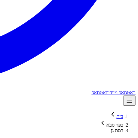
וואטסאפ מיידי
וואטסאפ
בית
כפר סבא
רמת גן