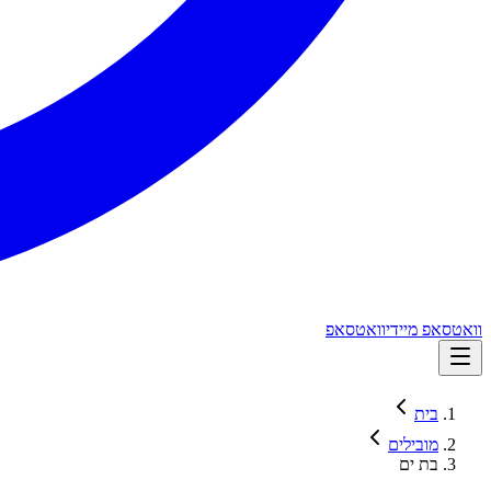
וואטסאפ מיידי
וואטסאפ
בית
מובילים
בת ים