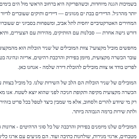
בשמיכות הגנה מיוחדות, וכשהפריקה היא ברחוב הראשי מול הים בימים
יותר מהרגיל. הדיירים בבת ים מגוונים — דיירים ותיקים שעוברים לדיור
המחירים האטרקטיביים יחסית לתל אביב, ומשפחות בסביוני ים שעוברות 
דורש גישה אחרת — סבלנות עם הוותיקים, מהירות עם הצעירים, ותיאום
מחפשים מוביל מקצועי? צוות המובילים של שניר הובלות הוא מהמקצועי
עובר הכשרה מקצועית, מיומן בפירוק והרכבת רהיטים, אריזה ונהיגה בטו
לפריט בודד או צוות מובילים להובלת דירה שלמה - אנחנו כאן.
המובילים של שניר הובלות הם הלב של השירות שלנו. כל מוביל בצוות עו
הכשרה מקצועית מקיפה ותקופת חניכה לפני שהוא יוצא לשטח. אנו מאמ
רק מי שיודע להרים ולסחוב, אלא מי שמבין כיצד לטפל בכל פריט בזהיר
ולתת שירות ברמה הגבוהה ביותר.
המובילים שלנו מיומנים בפירוק והרכבה של כל סוגי הרהיטים - ארונות ה
מטבחים, ארגזי מגירות, שולחנות כתיבה ועוד. הם מגיעים עם ארגז כלים