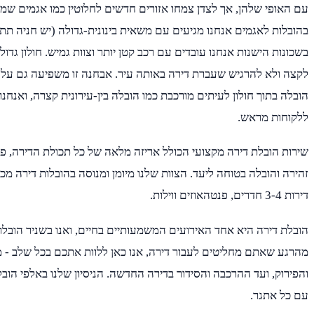
עם האופי שלהן, אך לצדן צמחו אזורים חדשים לחלוטין כמו אגמים שמר
בהובלות לאגמים אנחנו מגיעים עם משאית בינונית-גדולה (יש חניה תת-
בשכונות הישנות אנחנו עובדים עם רכב קטן יותר וצוות גמיש. חולון ג
לקצה ולא להרגיש שעברת דירה באותה עיר. אבחנה זו משפיעה גם על 
הובלה בתוך חולון לעיתים מורכבת כמו הובלה בין-עירונית קצרה, ואנחנ
ללקוחות מראש.
שירות הובלת דירה מקצועי הכולל אריזה מלאה של כל תכולת הדירה, פ
זהירה והובלה בטוחה ליעד. הצוות שלנו מיומן ומנוסה בהובלות דירה מכל 
דירות 3-4 חדרים, פנטהאוזים ווילות.
הובלת דירה היא אחד האירועים המשמעותיים בחיים, ואנו בשניר הובלו
מהרגע שאתם מחליטים לעבור דירה, אנו כאן ללוות אתכם בכל שלב - מ
והפירוק, ועד ההרכבה והסידור בדירה החדשה. הניסיון שלנו באלפי הוב
עם כל אתגר.