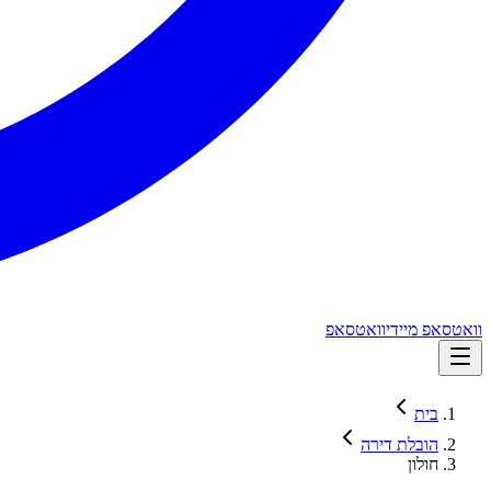
וואטסאפ מיידי
וואטסאפ
בית
הובלת דירה
חולון