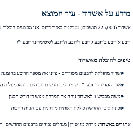
מידע על אשדוד - עיר המוצא
אשדוד (225,000 תושבים) ממוקמת באזור דרום. אנו מבצעים הובלות מכל שכונות אשדוד, כולל:
רובע א'רובע ב'רובע ג'רובע ד'רובע ה'רובע ו'סיטימרינהרובע י"ז
טיפים להובלה מאשדוד
אשדוד מחולקת לרבעים מסודרים - ציינו את מספר הרובע בהזמנה
באזור המרינה ורובע י"ז יש מגדלים חדשים וגבוהים - ודאו מעלית 
הגישה מכביש 4 לאשדוד נוחה אך המרחק מגוש דן דורש תכנון
שכונת סיטי החדשה כוללת תשתית מודרנית עם חניות רחבות
אתגרים באשדוד:
מרחק מגוש דן | מגדלים גבוהים ברבעים החדשים | ר