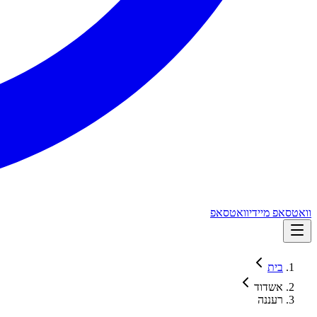
וואטסאפ מיידי
וואטסאפ
בית
אשדוד
רעננה