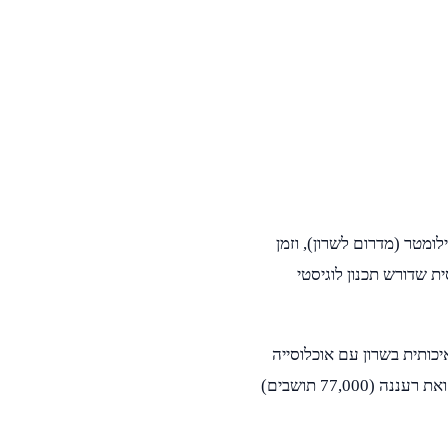
ם הובלה מאשדוד לרעננה? המרחק בין שתי הערים הוא כ-63 קילומטר (מדרום לשרון), וזמן
דרך כביש 4. מסלול ארוך יחסית שדורש תכנון לוגיסטי
איכותית בשרון עם אוכלוסייה
צעירה ודינמית. הצוות שלנו מכיר היטב את אשדוד (225,000 תושבים) ואת רעננה (77,000 תושבים)