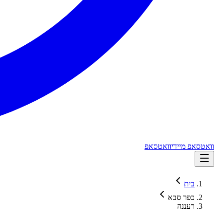
וואטסאפ מיידי
וואטסאפ
בית
כפר סבא
רעננה