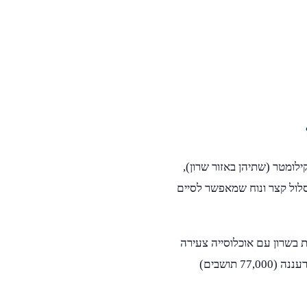
נים הובלה מכפר סבא לרעננה? המרחק בין שתי הערים הוא כ-5 קילומטר (שתיהן באזור שרון),
1 דקות דרך כביש 4, כביש 531. מדובר במסלול קצר ונוח שמאפשר לסיים
ת בשרון עם אוכלוסייה צעירה
ודינמית. הצוות שלנו מכיר היטב את כפר סבא (100,000 תושבים) ואת רעננה (77,000 תושבים)