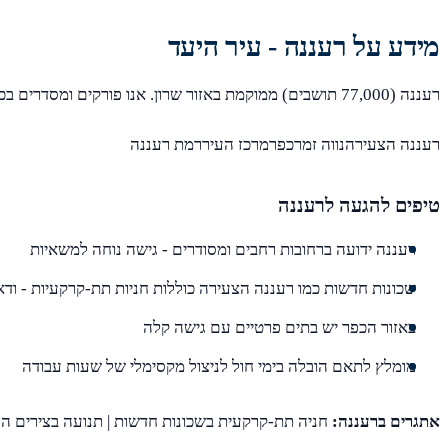
מידע על רעננה - עיר היעד
רעננה (77,000 תושבים) ממוקמת באזור שרון. אנו פורקים ומסדרים בכל שכונות רעננה, כולל:
רעננה הצעירהנווה זמרכפרמרכז העיררמת רעננה
טיפים להגעה לרעננה
רעננה ידועה ברחובות רחבים ומסודרים - גישה נוחה למשאיות
שכונות חדשות כמו רעננה הצעירה כוללות חניות תת-קרקעיות - ודאו
באזור הכפר יש בתים פרטיים עם גישה קלה
מומלץ לתאם הובלה בימי חול לניצול מקסימלי של שעות עבודה
אתגרים ברעננה:
חניה תת-קרקעית בשכונות חדשות | תנועה בצירים ה